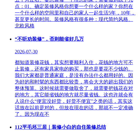
点：01、确定装修风格你想要一个什么样的家？你想在
一个什么样的空间里和自己的家人一起生活5年，10年，
甚至更长的时间。装修风格有很多种：现代简约风格、
北欧风格
“不听劝装修”，否则能省好几万
2026-07-30
都知道装修花钱，其实想要顺利入住，花钱的地方可不
止装修，还有家具家电的购买，那也是要花不少钱的。
我们大家都是普通家庭，是没有办法什么都用好的。因
为好的和时髦的东西都比较贵，将会大大的超出我们的
整体预算。这时候就需要做取舍了，就需要把钱花在对
的地方，其它能省钱的地方就尽量省钱。这也许就会有
人说什么“便宜没好货，好货不便宜”之类的话，其实这
话放在以前是对的，但放在现在的话，那就不一定准确
了。因为现在不
112平毛坯三居｜装修小白的自住装修总结