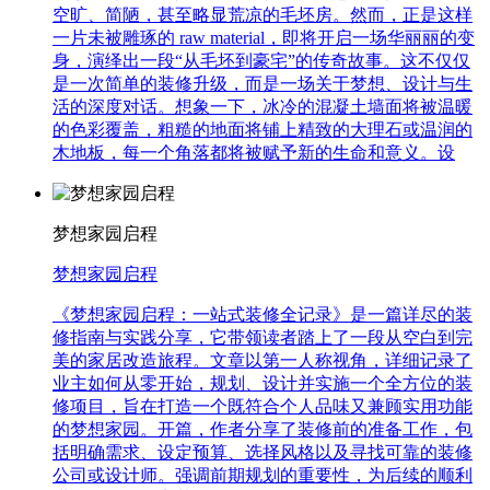
空旷、简陋，甚至略显荒凉的毛坯房。然而，正是这样
一片未被雕琢的 raw material，即将开启一场华丽丽的变
身，演绎出一段“从毛坯到豪宅”的传奇故事。这不仅仅
是一次简单的装修升级，而是一场关于梦想、设计与生
活的深度对话。想象一下，冰冷的混凝土墙面将被温暖
的色彩覆盖，粗糙的地面将铺上精致的大理石或温润的
木地板，每一个角落都将被赋予新的生命和意义。设
梦想家园启程
梦想家园启程
《梦想家园启程：一站式装修全记录》是一篇详尽的装
修指南与实践分享，它带领读者踏上了一段从空白到完
美的家居改造旅程。文章以第一人称视角，详细记录了
业主如何从零开始，规划、设计并实施一个全方位的装
修项目，旨在打造一个既符合个人品味又兼顾实用功能
的梦想家园。开篇，作者分享了装修前的准备工作，包
括明确需求、设定预算、选择风格以及寻找可靠的装修
公司或设计师。强调前期规划的重要性，为后续的顺利