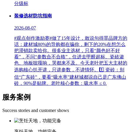
分级标
装修选材防坑指南
2026-08-07
#观点创作激励赛#做了15年设计，敢说句得罪品牌方的
话：建材城80%的导购都在骗你，剩下的20%在想怎么
把滞销款卖给你。很多业主选材，只看“颜色好不好
看”，不问“参数合不合格”，住进去甲醛超标、瓷砖渗
色、地板吱嘎响，哭都来不及。今天老叶把五大主材的
选购核心扒开讲，只讲参数，不讲情怀。1️⃣ 瓷砖：别
信“广东砖”，要看“吸水率”建材城都说自己是广东佛山
砖，90%是贴牌。老叶核心参数：吸水率 ≤ 0.
服务案例
Success stories and customer shows
烹饪天地，功能完备