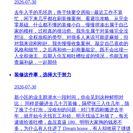
2026-07-30
去年入手的毛坯房，终于快要交房啦✨最近工作不算
忙，闲下来几乎都在刷装修案例、看避坑攻略。从完全
零基础、什么都不懂的装修小白，慢慢拼凑出属于自己
家的模样，过程真的很治愈。我先生属于对装修完全没
想法、全权放权的类型。对很多人来说可能是麻烦，但
对我来说刚刚好。我先慢慢收集案例、敲定自己喜欢的
风格和细节，之后再和他一起商量敲定。既不会出现一
人全权做主、后期入住互相吐槽扯皮的情况，也能互相
查漏补缺，一起期待
装修这件事，选择大于努力
2026-07-30
新小区的业主群潜水一段时间，你会见到这种鲜明对
比： 同样是砸进去几十万装修，隔壁张三入住几年，除
了换了个灯泡，没啥别的问题；对门李四刚搬进去半
年，就开始今天找瓦工补砖、明天找油工补墙了，每天
逮谁给谁吐槽，血压直逼 180。明明大家掏的钱差不
多，为什么有人住进了 Dream house，有人却收获了缝缝