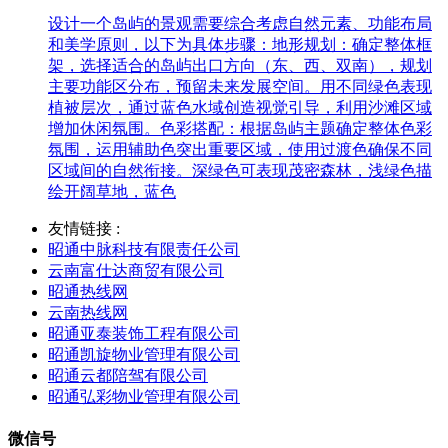
设计一个岛屿的景观需要综合考虑自然元素、功能布局
和美学原则，以下为具体步骤：地形规划：确定整体框
架，选择适合的岛屿出口方向（东、西、双南），规划
主要功能区分布，预留未来发展空间。用不同绿色表现
植被层次，通过蓝色水域创造视觉引导，利用沙滩区域
增加休闲氛围。色彩搭配：根据岛屿主题确定整体色彩
氛围，运用辅助色突出重要区域，使用过渡色确保不同
区域间的自然衔接。深绿色可表现茂密森林，浅绿色描
绘开阔草地，蓝色
友情链接 :
昭通中脉科技有限责任公司
云南富仕达商贸有限公司
昭通热线网
云南热线网
昭通亚泰装饰工程有限公司
昭通凯旋物业管理有限公司
昭通云都陪驾有限公司
昭通弘彩物业管理有限公司
微信号