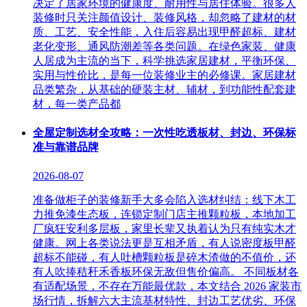
决定了居家环境的健康度、耐用性与居住体验。很多人
装修时只关注颜值设计、装修风格，却忽略了建材的材
质、工艺、安全性能，入住后容易出现甲醛超标、建材
老化变形、通风防潮差等各类问题。在绿色家装、健康
人居成为主流的当下，科学挑选家居建材，平衡环保、
实用与性价比，是每一位装修业主的必修课。家居建材
品类繁杂，从基础的硬装主材、辅材，到功能性配套建
材，每一类产品都
全屋定制选材全攻略：一次性吃透板材、封边、环保标
准与靠谱品牌
2026-08-07
准备做柜子的装修新手大多会陷入选材纠结：线下木工
力推免漆生态板，连锁定制门店主推颗粒板，本地加工
厂疯狂安利多层板，家里长辈又执着认为只有纯实木才
健康。网上各类说法更是互相矛盾，有人说密度板甲醛
超标不能碰，有人吐槽颗粒板是碎木渣做的不值价，还
有人吹捧秸秆禾香板环保无敌但售价偏高。 不同板材各
有适配场景，不存在万能最优款，本文结合 2026 家装市
场行情，拆解六大主流基材特性、封边工艺优劣、环保