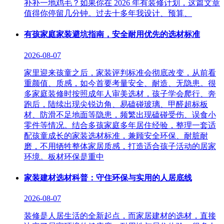
补补一地鸡毛？如果你在 2026 年有装修计划，这篇文章
值得你停留几分钟。过去十多年我设计、预算、
有孩家庭家装避坑指南，安全耐用优先的选材标准
2026-08-07
家里迎来孩童之后，家装评判标准会彻底改变，从前看
重颜值、质感，如今首要考量安全、耐造、无隐患。很
多家庭装修时按照成年人审美选材，孩子学会爬行、奔
跑后，陆续出现尖锐边角、易磕碰玻璃、甲醛超标板
材、防滑不足地面等隐患，频繁出现磕碰受伤、误食小
零件等情况。结合多孩家庭多年居住经验，整理一套适
配孩童成长的家装选材标准，兼顾安全环保、耐脏耐
磨，不用牺牲整体家居质感，打造适合孩子活动的居家
环境。板材环保是重中
家装建材选材科普：守住环保与实用的人居底线
2026-08-07
装修是人居生活的全新起点，而家居建材的选材，直接