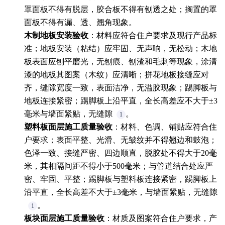
罩面板不得有脱层，胶合板不得有刨透之处；搁置的罩
面板不得有漏、透、翘角现象。
木制地板安装验收
：材料应符合住户要求及现行产品标
准；地板安装（粘结）应牢固、无声响，无松动；木地
板表面应刨平磨光，无刨痕、刨渣和毛刺等现象，涂清
漆的地板其图案（木纹）应清晰；拼花地板接缝应对
齐，缝隙宽度一致，表面洁净，无溢胶现象；踢脚板与
地板连接紧密；踢脚板上沿平直，全长高差应不大于±3
毫米与墙面紧贴，无缝隙
。
1
塑料板面层施工质量验收
：材料、色调、铺贴应符合住
户要求；表面平整、光滑、无皱纹并不得翘边和鼓泡；
色泽一致、接缝严密、四边顺直，脱胶处不得大于20毫
米，其相隔间距不得小于500毫米；与管道结合处应严
密、牢固、平整；踢脚板与塑料板连接紧密，踢脚板上
沿平直，全长高差不大于±3毫米，与墙面紧贴，无缝隙
。
1
板块面层施工质量验收
：材质及图案符合住户要求，产