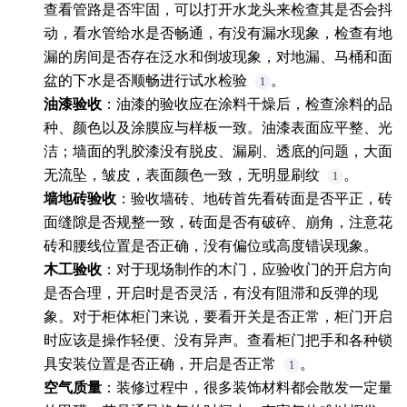
查看管路是否牢固，可以打开水龙头来检查其是否会抖
动，看水管给水是否畅通，有没有漏水现象，检查有地
漏的房间是否存在泛水和倒坡现象，对地漏、马桶和面
盆的下水是否顺畅进行试水检验
。
1
油漆验收
：油漆的验收应在涂料干燥后，检查涂料的品
种、颜色以及涂膜应与样板一致。油漆表面应平整、光
洁；墙面的乳胶漆没有脱皮、漏刷、透底的问题，大面
无流坠，皱皮，表面颜色一致，无明显刷纹
。
1
墙地砖验收
：验收墙砖、地砖首先看砖面是否平正，砖
面缝隙是否规整一致，砖面是否有破碎、崩角，注意花
砖和腰线位置是否正确，没有偏位或高度错误现象。
木工验收
：对于现场制作的木门，应验收门的开启方向
是否合理，开启时是否灵活，有没有阻滞和反弹的现
象。对于柜体柜门来说，要看开关是否正常，柜门开启
时应该是操作轻便、没有异声。查看柜门把手和各种锁
具安装位置是否正确，开启是否正常
。
1
空气质量
：装修过程中，很多装饰材料都会散发一定量