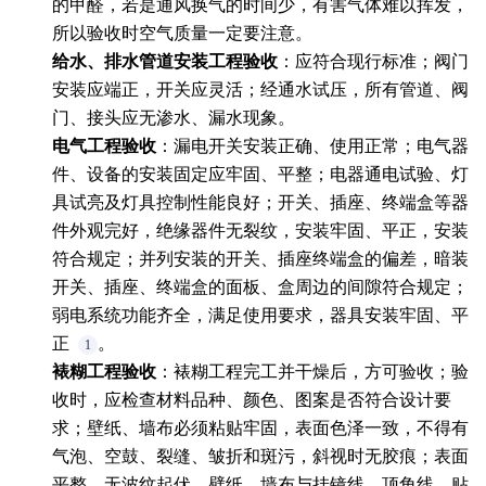
的甲醛，若是通风换气的时间少，有害气体难以挥发，
所以验收时空气质量一定要注意。
给水、排水管道安装工程验收
：应符合现行标准；阀门
安装应端正，开关应灵活；经通水试压，所有管道、阀
门、接头应无渗水、漏水现象。
电气工程验收
：漏电开关安装正确、使用正常；电气器
件、设备的安装固定应牢固、平整；电器通电试验、灯
具试亮及灯具控制性能良好；开关、插座、终端盒等器
件外观完好，绝缘器件无裂纹，安装牢固、平正，安装
符合规定；并列安装的开关、插座终端盒的偏差，暗装
开关、插座、终端盒的面板、盒周边的间隙符合规定；
弱电系统功能齐全，满足使用要求，器具安装牢固、平
正
。
1
裱糊工程验收
：裱糊工程完工并干燥后，方可验收；验
收时，应检查材料品种、颜色、图案是否符合设计要
求；壁纸、墙布必须粘贴牢固，表面色泽一致，不得有
气泡、空鼓、裂缝、皱折和斑污，斜视时无胶痕；表面
平整，无波纹起伏，壁纸、墙布与挂镜线、顶角线、贴