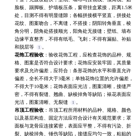
脸板、踢脚板、护墙板压条，窗帘挂盒紧接，距离1.5米
处，目测不得有明显缝隙；各幅拼接横平竖直，拼接处
花纹、图案吻合，不离缝，不搭接；阴阳转角垂直，棱
角分明，阴角处搭接顺光，阳角处无接缝；壁纸、墙布
边缘平直整齐，不得有纸毛、飞刺；不得有漏贴、补贴
和脱层等
。
1
花饰工程验收
：验收花饰工程，应检查花饰的品种、规
格、图案是否符合设计要求；花饰应安装牢固，其质量
要求及允许偏差，应符合：条形花饰的水平和垂直允许
偏差，全长不得大于3毫米；单独花饰位置的允许偏差，
不得大于10毫米；花饰表面应光洁，图案清晰，接缝严
密，不得有裂缝、翘曲、缺棱掉角等缺陷；裱花表面应
光洁，图案清晰、无裂缝
。
1
吊顶工程验收
：吊顶工程所用材料的品种、规格、颜色
以及基层构造、固定方法应符合设计有关规范要求；罩
面板与龙骨应连接紧密，表面应平整，不得有污染、折
裂、缺棱掉角、锤伤等缺陷，接缝应均匀一致，粘贴的